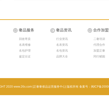
奢品服务
奢品资讯
合作加盟
回收寄卖
行业资讯
二奢培训
名表维修
名表资讯
代理合作
名包护理
名包资讯
加盟正奢
鉴定出证
品牌大全
同行赋能
IGHT 2020 www.26s.com [正奢奢侈品运营服务中心] 版权所有 备案号：
闽ICP备2000