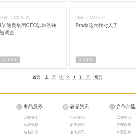
时间：2023-10-01
时间：2023-07-11
LV 迪奥集团CEO涉嫌洗钱
Prada这次找对人了
被调查
阅读更多
阅读更多
首页
上一页
1
2
3
下一页
尾页
奢品服务
奢品资讯
合作加盟
回收寄卖
行业资讯
二奢培训
名表维修
名表资讯
代理合作
名包护理
名包资讯
加盟正奢