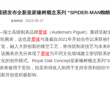
磅发布全新皇家橡树概念系列 “SPIDER-MAN蜘
2023-05-27
发布时间：
——瑞士高级制表品牌
爱彼
（Audemars Piguet）重磅呈献全
”陀飞轮腕表，这也是
爱彼
与漫威自2021年开始合作以来联袂
打造，融入大胆创新的镂空工艺，将传统制表技艺与未来
。该腕表亦充分体现了
爱彼
为不同文化领域建立密切联系
作模式。Royal Oak Concept皇家橡树概念系列“Sp
将被用于竞拍，拍卖所得收入则用于支持非营利组织“First 
创新并创造积极影响。