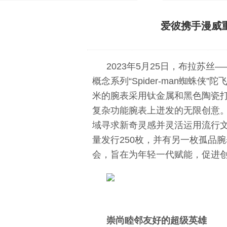
爱彼携手漫威重
2023年5月25日，布拉苏丝
概念系列“Spider-man蜘蛛侠
米的腕表采用钛金属和黑色陶瓷
复杂功能腕表上迸发的无限创意
域寻求新奇灵感并灵活运用流行文化的创
量发行250枚，并有另一枚孤品腕表
会，旨在为年轻一代赋能，促进
崇尚睦邻友好的超级英雄