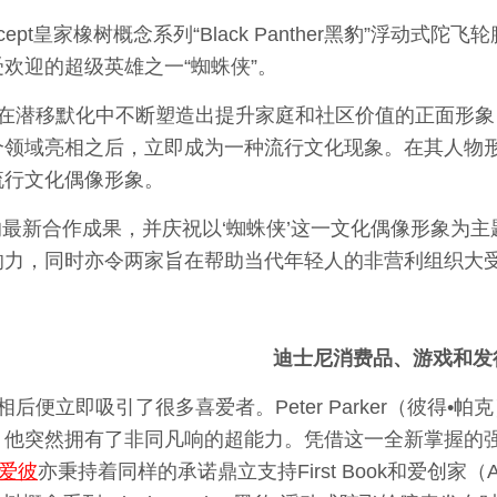
Concept皇家橡树概念系列“Black Panther黑豹”浮动式陀
欢迎的超级英雄之一“蜘蛛侠”。
在潜移默化中不断塑造出提升家庭和社区价值的正面形象
个领域亮相之后，立即成为一种流行文化现象。在其人物
流行文化偶像形象。
的最新合作成果，并庆祝以‘蜘蛛侠’这一文化偶像形象为
力，同时亦令两家旨在帮助当代年轻人的非营利组织大受
迪士尼消费品、游戏和发
便立即吸引了很多喜爱者。Peter Parker（彼得•
，他突然拥有了非同凡响的超能力。凭借这一全新掌握的
爱彼
亦秉持着同样的承诺鼎立支持First Book和爱创家（