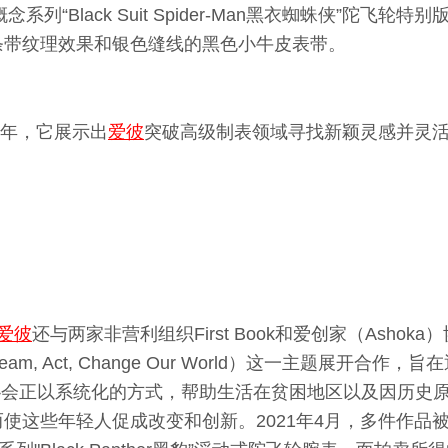
家橡树概念系列“Black Suit Spider-Man黑衣蜘蛛侠”
条带纹理效果和银色缝线的黑色小牛皮表带。
1年，它展示出
爱彼
突破高级制表领域寻找新颖灵感并灵
爱彼
还与两家非营利组织First Book和爱创家（Asho
: Dream, Act, Change Our World）这一主题展
hoka）协会正以系统化的方式，帮助生活在贫困地区以及因
使这些年轻人促成改变和创新。2021年4月，多件作品