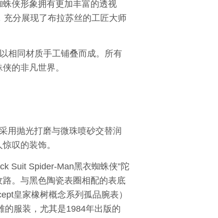
蜘蛛侠形象拥有更加丰富的透视
，充分展现了布拉苏丝的工匠大师
是以相同材质手工铺叠而成。所有
蛛侠的非凡世界。
采用抛光打磨与微珠喷砂交替润
人惊叹的装饰。
uit Spider-Man黑衣蜘蛛侠”陀
纹路。与黑色陶瓷表圈相配的表底
k Concept皇家橡树概念系列孤品腕表）
的服装，尤其是1984年出版的