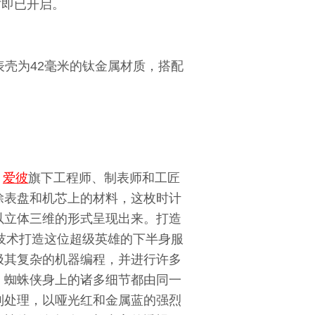
发布时即已开启。
机芯，表壳为42毫米的钛金属材质，搭配
，
爱彼
旗下工程师、制表师和工匠
除表盘和机芯上的材料，这枚时计
以立体三维的形式呈现出来。打造
技术打造这位超级英雄的下半身服
极其复杂的机器编程，并进行许多
。蜘蛛侠身上的诸多细节都由同一
制处理，以哑光红和金属蓝的强烈