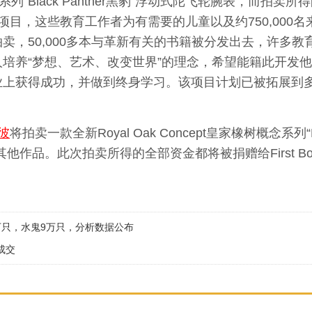
橡树概念系列"Black Panther黑豹”浮动式陀飞轮腕表，而
育工作者的项目，这些教育工作者为有需要的儿童以及约750,00
卖，50,000多本与革新有关的书籍被分发出去，许多
培养“梦想、艺术、改变世界”的理念，希望能籍此开发
业上获得成功，并做到终身学习。该项目计划已被拓展到
彼
将拍卖一款全新Royal Oak Concept皇家橡树概念系列“Bla
作品。此次拍卖所得的全部资金都将被捐赠给First Boo
万只，水鬼9万只，分析数据公布
成交