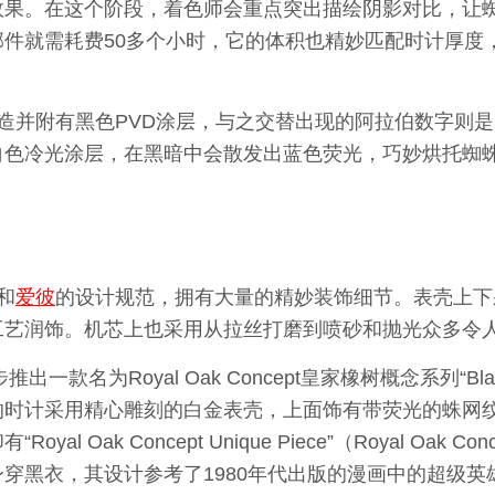
效果。在这个阶段，着色师会重点突出描绘阴影对比，让
件就需耗费50多个小时，它的体积也精妙匹配时计厚度
造并附有黑色PVD涂层，与之交替出现的阿拉伯数字则
白色冷光涂层，在黑暗中会散发出蓝色荧光，巧妙烘托蜘
和
爱彼
的设计规范，拥有大量的精妙装饰细节。表壳上下
工艺润饰。机芯上也采用从拉丝打磨到喷砂和抛光众多令
款名为Royal Oak Concept皇家橡树概念系列“Black S
的时计采用精心雕刻的白金表壳，上面饰有带荧光的蛛网
l Oak Concept Unique Piece”（Royal Oa
穿黑衣，其设计参考了1980年代出版的漫画中的超级英雄