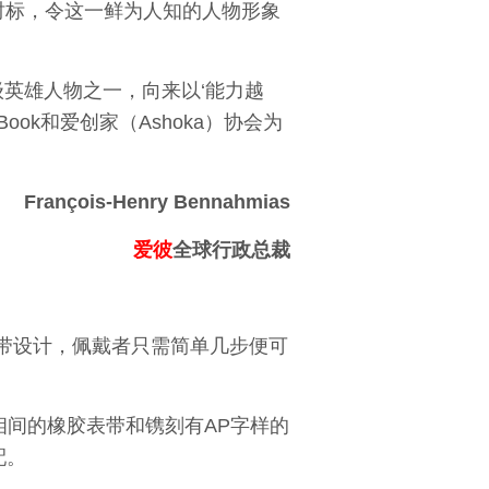
指针和时标，令这一鲜为人知的人物形象
英雄人物之一，向来以‘能力越
 Book和爱创家（Ashoka）协会为
François-Henry Bennahmias
爱彼
全球行政总裁
更换表带设计，佩戴者只需简单几步便可
条黑灰相间的橡胶表带和镌刻有AP字样的
配。