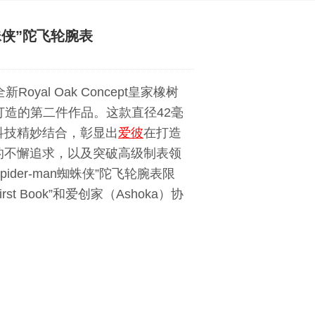
蛛侠”陀飞轮腕表
新Royal Oak Concept皇家橡树
打造的第二件作品。这款直径42毫
科技精妙结合，彰显出
爱彼
在打造
的不懈追求，以及突破高级制表领
ider-man蜘蛛侠”陀飞轮腕表限
Book”和爱创家（Ashoka）协