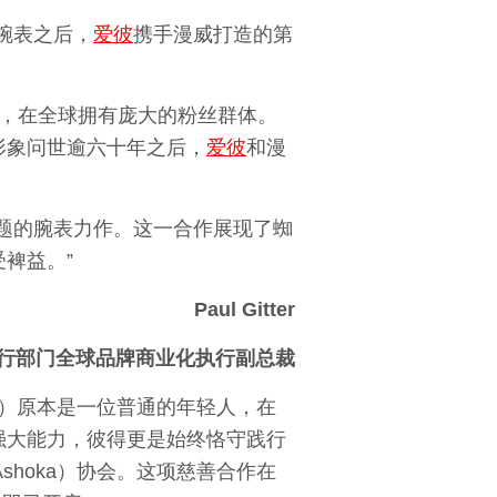
飞轮腕表之后，
爱彼
携手漫威打造的第
，在全球拥有庞大的粉丝群体。
形象问世逾六十年之后，
爱彼
和漫
主题的腕表力作。这一合作展现了蜘
裨益。”
Paul Gitter
行部门全球品牌商业化执行副总裁
帕克）原本是一位普通的年轻人，在
强大能力，彼得更是始终恪守践行
Ashoka）协会。这项慈善合作在